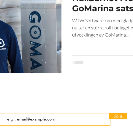
GoMarina satsa
WTW Software kan med glädje
nu tar en större roll i bolaget 
utvecklingen av GoMarina....
Prenumerera på vårt nyhetsbrev • Missa inte!
E-post
Join