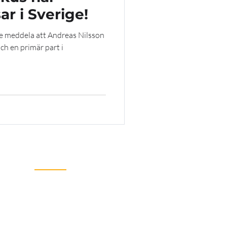
r i Sverige!
 meddela att Andreas Nilsson
och en primär part i
Kontakt
+47 73 53 20 97