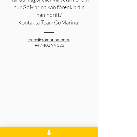
hur GoMarina kan förenkla din
hamndrift?
Kontakta Team GoMarina!
team@gomarina.com
+47 402 94 323