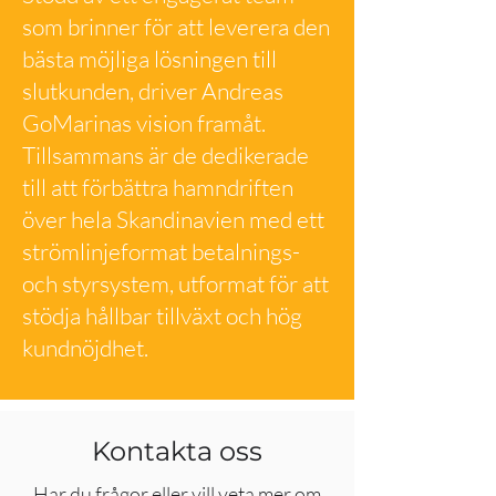
som brinner för att leverera den
bästa möjliga lösningen till
slutkunden, driver Andreas
GoMarinas vision framåt.
Tillsammans är de dedikerade
till att förbättra hamndriften
över hela Skandinavien med ett
strömlinjeformat betalnings-
och styrsystem, utformat för att
stödja hållbar tillväxt och hög
kundnöjdhet.
Kontakta oss
Har du frågor eller vill veta mer om