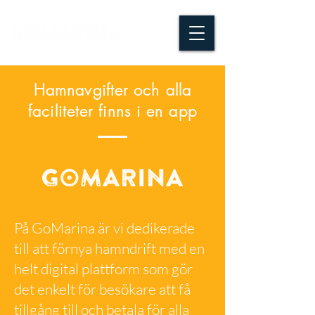
Hamnavgifter och alla
faciliteter finns i en app
På GoMarina är vi dedikerade
till att förnya hamndrift med en
helt digital plattform som gör
det enkelt för besökare att få
tillgång till och betala för alla